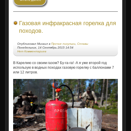
Газовая инфракрасная горелка для
походов.
Опубликовал Михаил в
Прочие писульки
,
Сплавы
Понедельник, 14 Сентябрь 2015 14:54
Нет Комментариев
В Карелию со своим газом?
Бу-га-га
! -А я уже второй год
использую в водных походах газовую горелку с баллонами 7
или 12 литров.