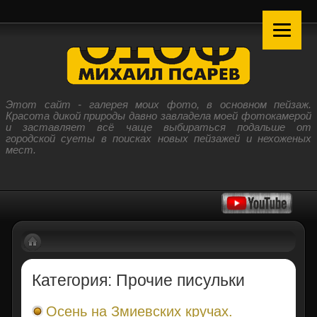
Этот сайт - галерея моих фото, в основном пейзаж.
Красота дикой природы давно завладела моей фотокамерой
и заставляет всё чаще выбираться подальше от
городской суеты в поисках новых пейзажей и нехоженых
мест.
Категория: Прочие писульки
Осень на Змиевских кручах.